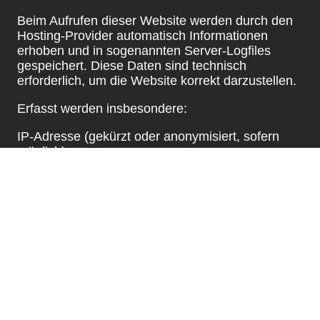
Beim Aufrufen dieser Website werden durch den
Hosting-Provider automatisch Informationen
erhoben und in sogenannten Server-Logfiles
gespeichert. Diese Daten sind technisch
erforderlich, um die Website korrekt darzustellen.
Erfasst werden insbesondere:
IP-Adresse (gekürzt oder anonymisiert, sofern
möglich)
Datum und Uhrzeit der Anfrage
aufgerufene Seite bzw. Datei
übertragene Datenmenge
Browsertyp und Browserversion
verwendetes Betriebssystem
Referrer-URL (zuvor besuchte Seite)